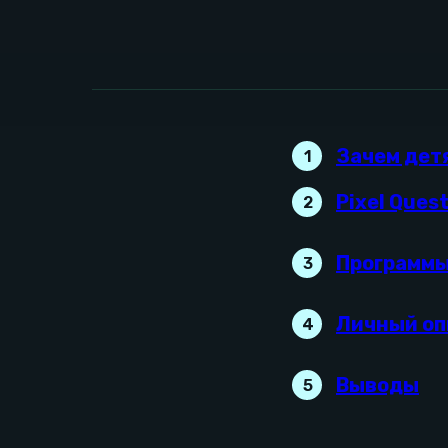
Зачем дет
1
Pixel Ques
2
Программы
3
Личный оп
4
Выводы
5