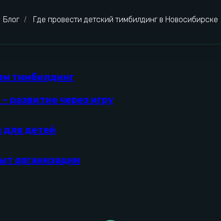
Блог
Где провести детский тимбилдинг в Новосибирске
/
ям тимбилдинг
t – развитие через игру
 для детей
ыт организации