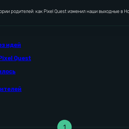
ории родителей: как Pixel Quest изменил наши выходные в 
ез идей
ixel Quest
илось
дителей
1