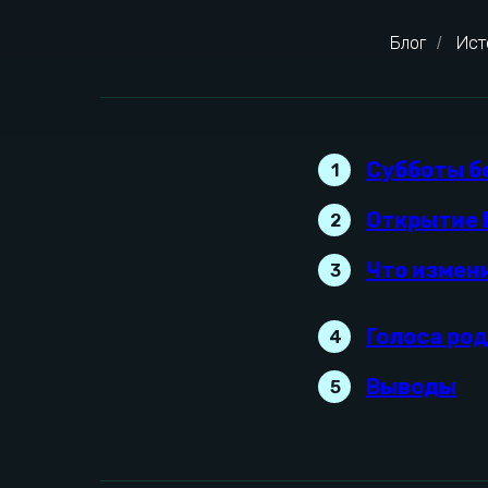
Блог
Ист
/
Субботы б
1
Открытие P
2
Что измен
3
Голоса ро
4
Выводы
5