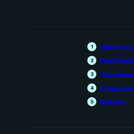
Лава наст
1
Pixel Ques
2
Что измен
3
Отзыв род
4
Выводы
5