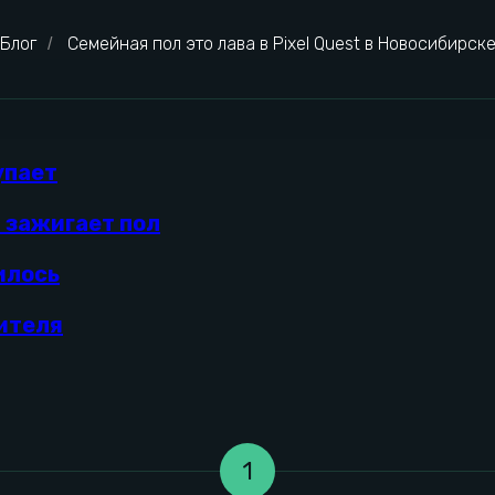
Блог
Семейная пол это лава в Pixel Quest в Новосибирск
/
упает
t зажигает пол
илось
ителя
1