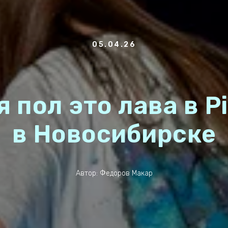
05.04.26
 пол это лава в Pi
в Новосибирске
Автор: Федоров Макар